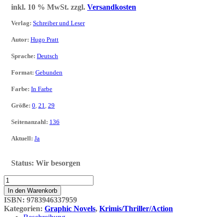
inkl. 10 % MwSt.
zzgl.
Versandkosten
Verlag
:
Schreiber und Leser
Autor
:
Hugo Pratt
Sprache
:
Deutsch
Format
:
Gebunden
Farbe
:
In Farbe
Größe
:
0
,
21
,
29
Seitenanzahl
:
136
Aktuell
:
Ja
Status:
Wir besorgen
Corto
Maltese
In den Warenkorb
10:
ISBN:
9783946337959
TANGO.
Kategorien:
Graphic Novels
,
Krimis/Thriller/Action
FARBAUSGABE