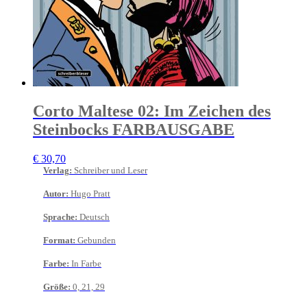
Corto Maltese 02: Im Zeichen des
Steinbocks FARBAUSGABE
€
30,70
Verlag
:
Schreiber und Leser
Autor
:
Hugo Pratt
Sprache
:
Deutsch
Format
:
Gebunden
Farbe
:
In Farbe
Größe
:
0, 21, 29