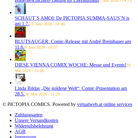
Bildergeschichten-Tagung im Literaturhaus
2. Juli 2026 - 14:15
SCHAUT´S AMOI: De PICTOPIA SUMMA-SAUS´N is
am 1.7.
25. Juni 2026 - 14:48
BLUTSAUGER: Comic-Release mit André Breinbauer am
11.6.
9. Juni 2026 - 10:57
DIESE VIENNA COMIX WOCHE: Messe und Events!
28.
Mai 2026 - 11:08
Linda Bildas „Die goldene Welt“: Comic-Präsentation am
28.5.
26. Mai 2026 - 11:26
© PICTOPIA COMICS. Powered by
virtualweb.at online services
Zahlungsarten
Unsere Versandkosten
Widerrufsbelehrung
AGB
Impressum