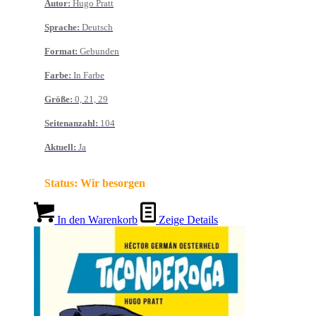
Autor
:
Hugo Pratt
Sprache
:
Deutsch
Format
:
Gebunden
Farbe
:
In Farbe
Größe
:
0, 21, 29
Seitenanzahl
:
104
Aktuell
:
Ja
Status:
Wir besorgen
In den Warenkorb
Zeige Details