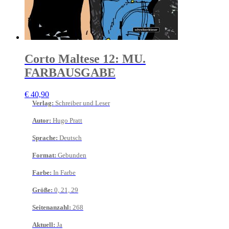
Corto Maltese 12: MU.
FARBAUSGABE
€
40,90
Verlag
:
Schreiber und Leser
Autor
:
Hugo Pratt
Sprache
:
Deutsch
Format
:
Gebunden
Farbe
:
In Farbe
Größe
:
0, 21, 29
Seitenanzahl
:
268
Aktuell
:
Ja