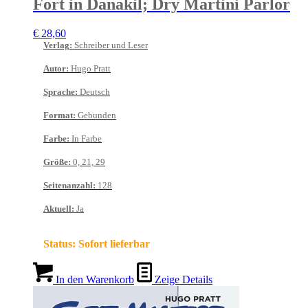
Fort in Danakil; Dry Martini Parlor
€
28,60
Verlag
:
Schreiber und Leser
Autor
:
Hugo Pratt
Sprache
:
Deutsch
Format
:
Gebunden
Farbe
:
In Farbe
Größe
:
0, 21, 29
Seitenanzahl
:
128
Aktuell
:
Ja
Status:
Sofort lieferbar
In den Warenkorb
Zeige Details