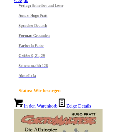
€
28,60
Verlag
:
Schreiber und Leser
Autor
:
Hugo Pratt
Sprache
:
Deutsch
Format
:
Gebunden
Farbe
:
In Farbe
Größe
:
0, 21, 29
Seitenanzahl
:
128
Aktuell
:
Ja
Status:
Wir besorgen
In den Warenkorb
Zeige Details