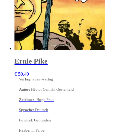
Ernie Pike
€
50,40
Verlag
:
avant-verlag
Autor
:
Héctor Germán Oesterheld
Zeichner
:
Hugo Pratt
Sprache
:
Deutsch
Format
:
Gebunden
Farbe
:
In Farbe