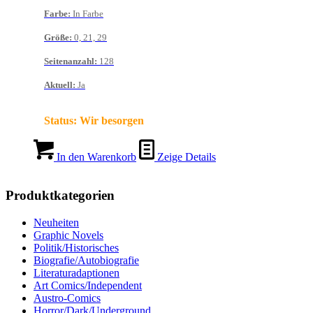
Farbe
:
In Farbe
Größe
:
0, 21, 29
Seitenanzahl
:
128
Aktuell
:
Ja
Status:
Wir besorgen
In den Warenkorb
Zeige Details
Produktkategorien
Neuheiten
Graphic Novels
Politik/Historisches
Biografie/Autobiografie
Literaturadaptionen
Art Comics/Independent
Austro-Comics
Horror/Dark/Underground