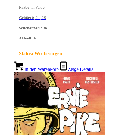
Farbe
:
In Farbe
Größe
:
0, 21, 29
Seitenanzahl
:
96
Aktuell
:
Ja
Status:
Wir besorgen
In den Warenkorb
Zeige Details