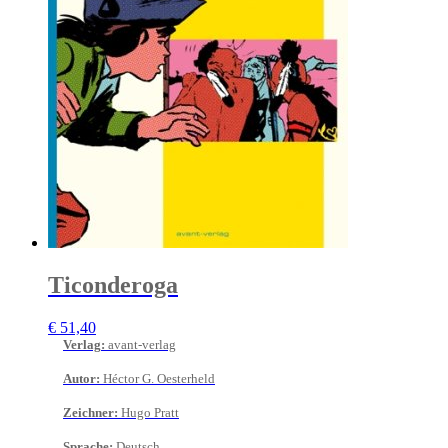
Ticonderoga
€
51,40
Verlag
:
avant-verlag
Autor
:
Héctor G. Oesterheld
Zeichner
:
Hugo Pratt
Sprache
:
Deutsch