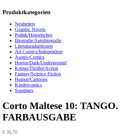
Produktkategorien
Neuheiten
Graphic Novels
Politik/Historisches
Biografie/Autobiografie
Literaturadaptionen
Art Comics/Independent
Austro-Comics
Horror/Dark/Underground
Krimis/Thriller/Action
Fantasy/Science Fiction
Humor/Cartoons
Kindercomics
Sonstiges
Corto Maltese 10: TANGO.
FARBAUSGABE
€
30,70