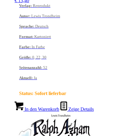
€
13,40
Verlag
:
Reprodukt
Autor
:
Lewis Trondheim
Sprache
:
Deutsch
Format
:
Kartoniert
Farbe
:
In Farbe
Größe
:
0, 22, 30
Seitenanzahl
:
52
Aktuell
:
Ja
Status:
Sofort lieferbar
In den Warenkorb
Zeige Details