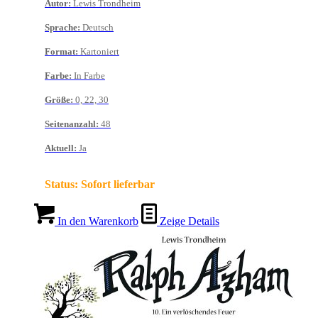
Autor
:
Lewis Trondheim
Sprache
:
Deutsch
Format
:
Kartoniert
Farbe
:
In Farbe
Größe
:
0, 22, 30
Seitenanzahl
:
48
Aktuell
:
Ja
Status:
Sofort lieferbar
In den Warenkorb
Zeige Details