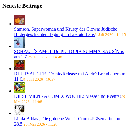
Neueste Beiträge
Samson, Superwoman und Krusty der Clown: Jüdische
Bildergeschichten-Tagung im Literaturhaus
2. Juli 2026 - 14:15
SCHAUT´S AMOI: De PICTOPIA SUMMA-SAUS´N is
am 1.7.
25. Juni 2026 - 14:48
BLUTSAUGER: Comic-Release mit André Breinbauer am
11.6.
9. Juni 2026 - 10:57
DIESE VIENNA COMIX WOCHE: Messe und Events!
28.
Mai 2026 - 11:08
Linda Bildas „Die goldene Welt“: Comic-Präsentation am
28.5.
26. Mai 2026 - 11:26