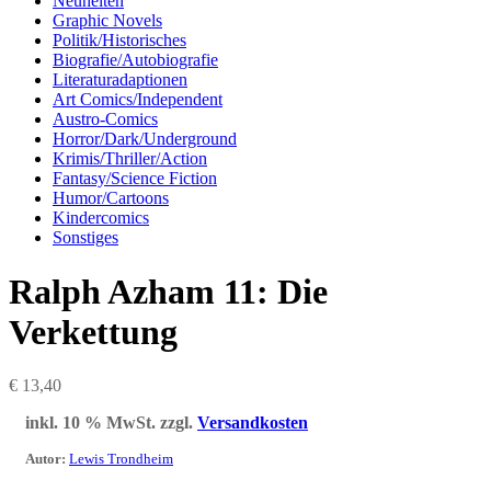
Neuheiten
Graphic Novels
Politik/Historisches
Biografie/Autobiografie
Literaturadaptionen
Art Comics/Independent
Austro-Comics
Horror/Dark/Underground
Krimis/Thriller/Action
Fantasy/Science Fiction
Humor/Cartoons
Kindercomics
Sonstiges
Ralph Azham 11: Die
Verkettung
€
13,40
inkl. 10 % MwSt.
zzgl.
Versandkosten
Autor
:
Lewis Trondheim