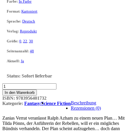
Farbe
:
In Farbe
Format
:
Kartoniert
Sprache
:
Deutsch
Verlag
:
Reprodukt
Größe
:
0
,
22
,
30
Seitenanzahl
:
48
Aktuell
:
Ja
Status:
Sofort lieferbar
Ralph
Azham
In den Warenkorb
11:
ISBN:
9783956401732
Die
Beschreibung
Kategorie:
Fantasy/Science Fiction
Verkettung
Rezensionen (0)
Menge
Zanias Verrat veranlasst Ralph Azham zu einem neuen Plan… Mit
Tilda Pönns, der Anführerin der Rebellen, will er ein mögliches
Bündnis verhandeln. Der Plan scheint aufzugehen… doch dann