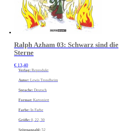
Ralph Azham 03: Schwarz sind die
Sterne
€
13,40
Verlag
:
Reprodukt
Autor
:
Lewis Trondheim
Sprache
:
Deutsch
Format
:
Kartoniert
Farbe
:
In Farbe
Größe
:
0, 22, 30
Seitenanzahl
:
52