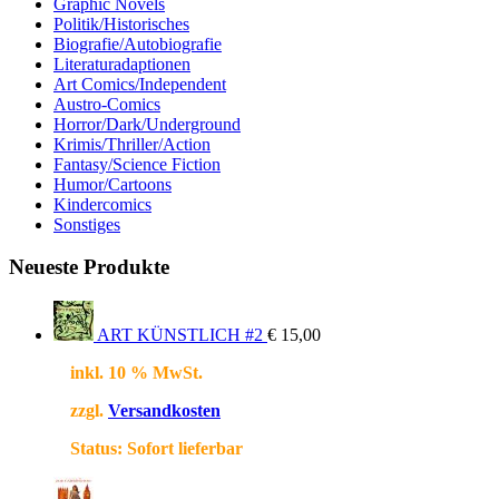
Graphic Novels
Politik/Historisches
Biografie/Autobiografie
Literaturadaptionen
Art Comics/Independent
Austro-Comics
Horror/Dark/Underground
Krimis/Thriller/Action
Fantasy/Science Fiction
Humor/Cartoons
Kindercomics
Sonstiges
Neueste Produkte
ART KÜNSTLICH #2
€
15,00
inkl. 10 % MwSt.
zzgl.
Versandkosten
Status:
Sofort lieferbar