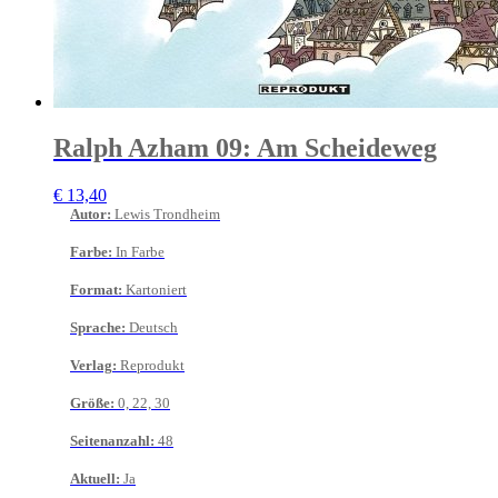
Ralph Azham 09: Am Scheideweg
€
13,40
Autor
:
Lewis Trondheim
Farbe
:
In Farbe
Format
:
Kartoniert
Sprache
:
Deutsch
Verlag
:
Reprodukt
Größe
:
0, 22, 30
Seitenanzahl
:
48
Aktuell
:
Ja