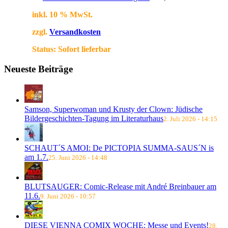
inkl. 10 % MwSt.
zzgl.
Versandkosten
Status:
Sofort lieferbar
Neueste Beiträge
Samson, Superwoman und Krusty der Clown: Jüdische
Bildergeschichten-Tagung im Literaturhaus
2. Juli 2026 - 14:15
SCHAUT´S AMOI: De PICTOPIA SUMMA-SAUS´N is
am 1.7.
25. Juni 2026 - 14:48
BLUTSAUGER: Comic-Release mit André Breinbauer am
11.6.
9. Juni 2026 - 10:57
DIESE VIENNA COMIX WOCHE: Messe und Events!
28.