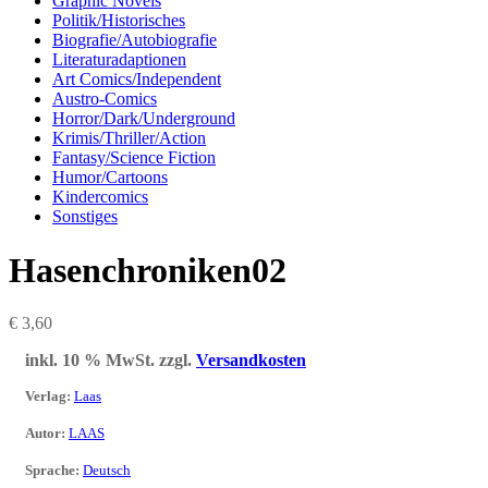
Graphic Novels
Politik/Historisches
Biografie/Autobiografie
Literaturadaptionen
Art Comics/Independent
Austro-Comics
Horror/Dark/Underground
Krimis/Thriller/Action
Fantasy/Science Fiction
Humor/Cartoons
Kindercomics
Sonstiges
Hasenchroniken02
€
3,60
inkl. 10 % MwSt.
zzgl.
Versandkosten
Verlag
:
Laas
Autor
:
LAAS
Sprache
:
Deutsch