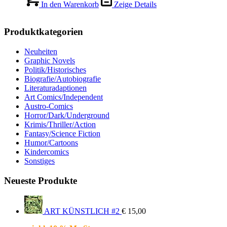
In den Warenkorb
Zeige Details
Produktkategorien
Neuheiten
Graphic Novels
Politik/Historisches
Biografie/Autobiografie
Literaturadaptionen
Art Comics/Independent
Austro-Comics
Horror/Dark/Underground
Krimis/Thriller/Action
Fantasy/Science Fiction
Humor/Cartoons
Kindercomics
Sonstiges
Neueste Produkte
ART KÜNSTLICH #2
€
15,00