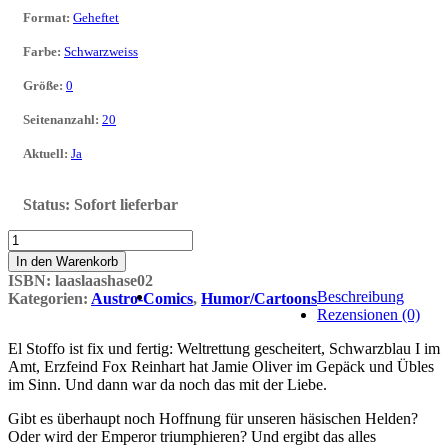
Format
:
Geheftet
Farbe
:
Schwarzweiss
Größe
:
0
Seitenanzahl
:
20
Aktuell
:
Ja
Status:
Sofort lieferbar
Hasenchroniken02
Menge
In den Warenkorb
ISBN:
laaslaashase02
Beschreibung
Kategorien:
Austro-Comics
,
Humor/Cartoons
Rezensionen (0)
El Stoffo ist fix und fertig: Weltrettung gescheitert, Schwarzblau I im
Amt, Erzfeind Fox Reinhart hat Jamie Oliver im Gepäck und Übles
im Sinn. Und dann war da noch das mit der Liebe.
Gibt es überhaupt noch Hoffnung für unseren häsischen Helden?
Oder wird der Emperor triumphieren? Und ergibt das alles