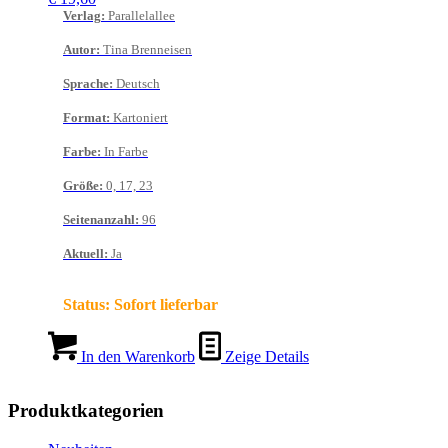
Verlag
:
Parallelallee
Autor
:
Tina Brenneisen
Sprache
:
Deutsch
Format
:
Kartoniert
Farbe
:
In Farbe
Größe
:
0, 17, 23
Seitenanzahl
:
96
Aktuell
:
Ja
Status:
Sofort lieferbar
In den Warenkorb
Zeige Details
Produktkategorien