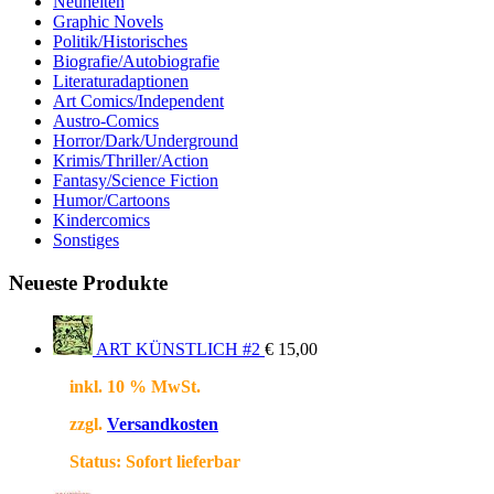
Neuheiten
Graphic Novels
Politik/Historisches
Biografie/Autobiografie
Literaturadaptionen
Art Comics/Independent
Austro-Comics
Horror/Dark/Underground
Krimis/Thriller/Action
Fantasy/Science Fiction
Humor/Cartoons
Kindercomics
Sonstiges
Neueste Produkte
ART KÜNSTLICH #2
€
15,00
inkl. 10 % MwSt.
zzgl.
Versandkosten
Status:
Sofort lieferbar