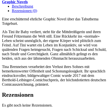
leert
Graphic Novels
Menge
Beschreibung
Rezensionen (0)
Eine erschütternd ehrliche Graphic Novel über das Tabuthema
Totgeburt.
Als Tini ihr Baby verliert, steht für die Mittdreißigerin und ihren
Freund Fritzemann die Welt still. Eine Rückkehr ins «normale»
Leben scheint unmöglich, der eigene Körper wird plötzlich zum
Feind. Auf Tini wartet ein Leben im Konjunktiv, sie wird von
quälenden Fragen heimgesucht, Fragen nach Schicksal und Schuld,
nach Strafe und Gerechtigkeit. Ganz allmählich gelingt es den
beiden, sich aus der lähmenden Ohnmacht herauszuarbeiten.
Tina Brenneisen verarbeitet den Verlust ihres Sohnes mit
bemerkenswerter Offenheit und Schonungslosigkeit. Ihr sprachlich
eindrucksvoller, bildgewaltiger Comic wurde 2017 mit dem
Berthold-Leibinger-Comicbuchpreis, der höchstdotierten deutschen
Comicauszeichnung, prämiert.
Rezensionen
Es gibt noch keine Rezensionen.