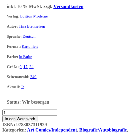
inkl. 10 % MwSt.
zzgl.
Versandkosten
Verlag
:
Edition Moderne
Autor
:
Tina Brenneisen
Sprache
:
Deutsch
Format
:
Kartoniert
Farbe
:
In Farbe
Größe
:
0
,
17
,
24
Seitenanzahl
:
240
Aktuell
:
Ja
Status:
Wir besorgen
Das
Licht,
In den Warenkorb
das
ISBN:
9783037311929
Schatten
Kategorien:
Art Comics/Independent
,
Biografie/Autobiografie
,