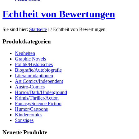
Echtheit von Bewertungen
Sie sind hier:
Startseite
1
/
Echtheit von Bewertungen
Produktkategorien
Neuheiten
Graphic Novels
Politik/Historisches
Biografie/Autobiografie
Literaturadaptionen
Art Comics/Independent
Austro-Comics
Horror/Dark/Underground
Krimis/Thriller/Action
Fantasy/Science Fiction
Humor/Cartoons
Kindercomics
Sonstiges
Neueste Produkte