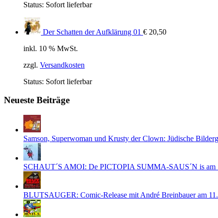
Status:
Sofort lieferbar
Der Schatten der Aufklärung 01
€
20,50
inkl. 10 % MwSt.
zzgl.
Versandkosten
Status:
Sofort lieferbar
Neueste Beiträge
Samson, Superwoman und Krusty der Clown: Jüdische Bilderge
SCHAUT´S AMOI: De PICTOPIA SUMMA-SAUS´N is am 1
BLUTSAUGER: Comic-Release mit André Breinbauer am 11.