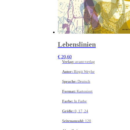
Lebenslinien
€
20,60
Verlag
:
avant-verlag
Autor
:
Birgit Weyhe
Sprache
:
Deutsch
Format
:
Kartoniert
Farbe
:
In Farbe
Größe
:
0, 17, 24
Seitenanzahl
:
120