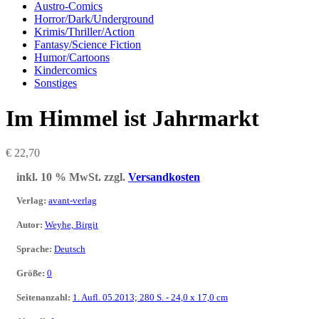
Austro-Comics
Horror/Dark/Underground
Krimis/Thriller/Action
Fantasy/Science Fiction
Humor/Cartoons
Kindercomics
Sonstiges
Im Himmel ist Jahrmarkt
€
22,70
inkl. 10 % MwSt.
zzgl.
Versandkosten
Verlag
:
avant-verlag
Autor
:
Weyhe, Birgit
Sprache
:
Deutsch
Größe
:
0
Seitenanzahl
:
1. Aufl. 05.2013; 280 S. - 24,0 x 17,0 cm