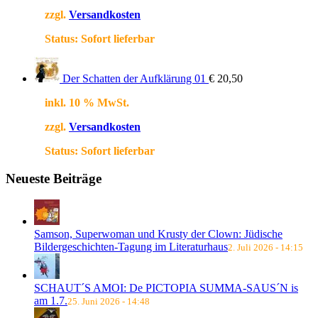
zzgl.
Versandkosten
Status:
Sofort lieferbar
Der Schatten der Aufklärung 01
€
20,50
inkl. 10 % MwSt.
zzgl.
Versandkosten
Status:
Sofort lieferbar
Neueste Beiträge
Samson, Superwoman und Krusty der Clown: Jüdische
Bildergeschichten-Tagung im Literaturhaus
2. Juli 2026 - 14:15
SCHAUT´S AMOI: De PICTOPIA SUMMA-SAUS´N is
am 1.7.
25. Juni 2026 - 14:48