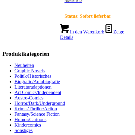
Aktuell
:
Ja
Status:
Sofort lieferbar
In den Warenkorb
Zeige
Details
Produktkategorien
Neuheiten
Graphic Novels
Politik/Historisches
Biografie/Autobiografie
Literaturadaptionen
Art Comics/Independent
Austro-Comics
Horror/Dark/Underground
Krimis/Thriller/Action
Fantasy/Science Fiction
Humor/Cartoons
Kindercomics
Sonstiges