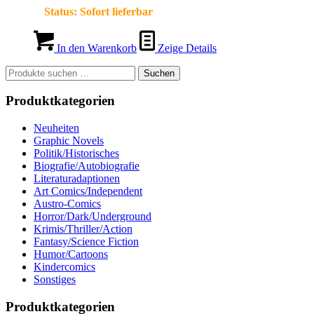
Status:
Sofort lieferbar
In den Warenkorb
Zeige Details
Suchen
Suchen
nach:
Produktkategorien
Neuheiten
Graphic Novels
Politik/Historisches
Biografie/Autobiografie
Literaturadaptionen
Art Comics/Independent
Austro-Comics
Horror/Dark/Underground
Krimis/Thriller/Action
Fantasy/Science Fiction
Humor/Cartoons
Kindercomics
Sonstiges
Produktkategorien