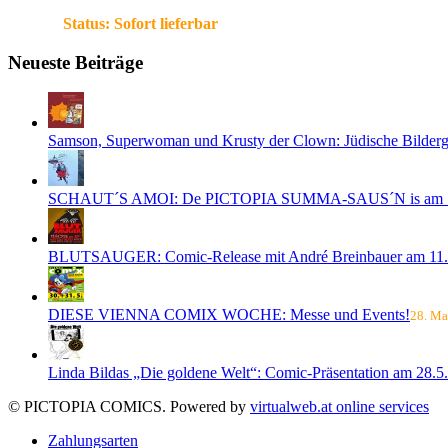
Status:
Sofort lieferbar
Neueste Beiträge
Samson, Superwoman und Krusty der Clown: Jüdische Bilderge
SCHAUT´S AMOI: De PICTOPIA SUMMA-SAUS´N is am 1
BLUTSAUGER: Comic-Release mit André Breinbauer am 11.
DIESE VIENNA COMIX WOCHE: Messe und Events!
28. Ma
Linda Bildas „Die goldene Welt“: Comic-Präsentation am 28.5.
© PICTOPIA COMICS. Powered by
virtualweb.at online services
Zahlungsarten