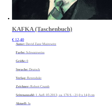
KAFKA (Taschenbuch)
€
12,40
Autor
:
David Zane Mairowitz
Farbe
:
Schwarzweiss
Größe
:
0
Sprache
:
Deutsch
Verlag
:
Reprodukt
Zeichner
:
Robert Crumb
Seitenanzahl
:
1. Aufl. 05.2013; ca. 176 S. - 21,0 x 14,0 cm
Aktuell
:
Ja