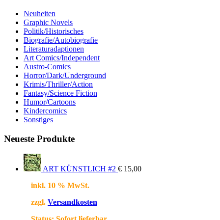
Neuheiten
Graphic Novels
Politik/Historisches
Biografie/Autobiografie
Literaturadaptionen
Art Comics/Independent
Austro-Comics
Horror/Dark/Underground
Krimis/Thriller/Action
Fantasy/Science Fiction
Humor/Cartoons
Kindercomics
Sonstiges
Neueste Produkte
ART KÜNSTLICH #2
€
15,00
inkl. 10 % MwSt.
zzgl.
Versandkosten
Status:
Sofort lieferbar