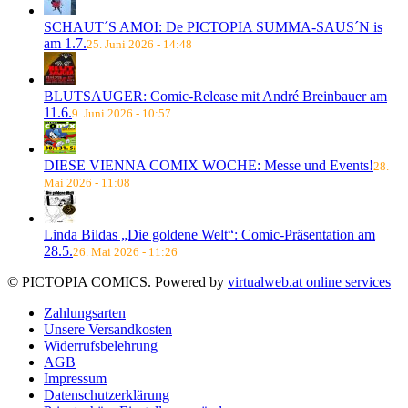
SCHAUT´S AMOI: De PICTOPIA SUMMA-SAUS´N is
am 1.7.
25. Juni 2026 - 14:48
BLUTSAUGER: Comic-Release mit André Breinbauer am
11.6.
9. Juni 2026 - 10:57
DIESE VIENNA COMIX WOCHE: Messe und Events!
28.
Mai 2026 - 11:08
Linda Bildas „Die goldene Welt“: Comic-Präsentation am
28.5.
26. Mai 2026 - 11:26
© PICTOPIA COMICS. Powered by
virtualweb.at online services
Zahlungsarten
Unsere Versandkosten
Widerrufsbelehrung
AGB
Impressum
Datenschutzerklärung