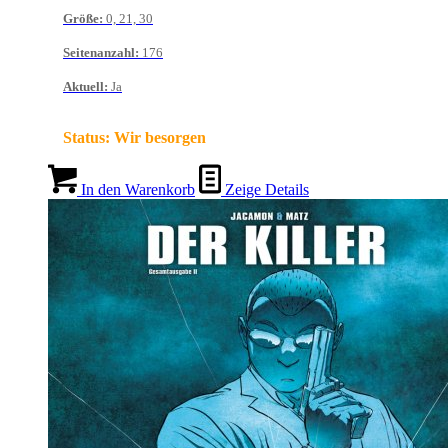
Größe
:
0, 21, 30
Seitenanzahl
:
176
Aktuell
:
Ja
Status:
Wir besorgen
In den Warenkorb
Zeige Details