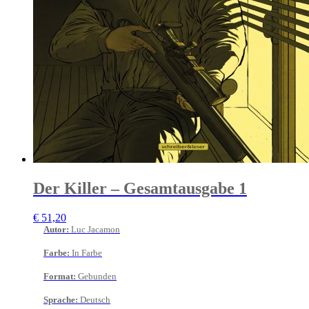
Der Killer – Gesamtausgabe 1
€
51,20
Autor
:
Luc Jacamon
Farbe
:
In Farbe
Format
:
Gebunden
Sprache
:
Deutsch