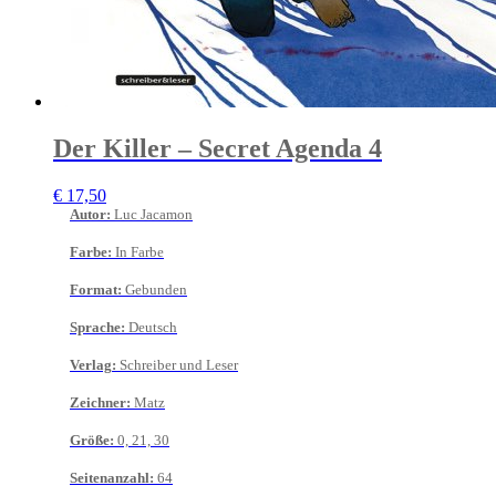
Der Killer – Secret Agenda 4
€
17,50
Autor
:
Luc Jacamon
Farbe
:
In Farbe
Format
:
Gebunden
Sprache
:
Deutsch
Verlag
:
Schreiber und Leser
Zeichner
:
Matz
Größe
:
0, 21, 30
Seitenanzahl
:
64