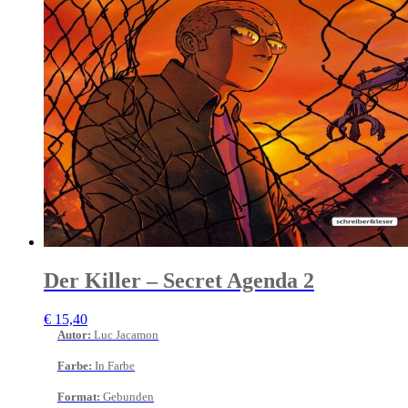
Der Killer – Secret Agenda 2
€
15,40
Autor
:
Luc Jacamon
Farbe
:
In Farbe
Format
:
Gebunden