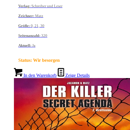
Verlag
:
Schreiber und Leser
Zeichner
:
Matz
Größe
:
0, 21, 30
Seitenanzahl
:
320
Aktuell
:
Ja
Status:
Wir besorgen
In den Warenkorb
Zeige Details