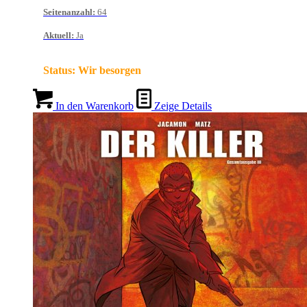
Seitenanzahl
:
64
Aktuell
:
Ja
Status:
Wir besorgen
In den Warenkorb
Zeige Details