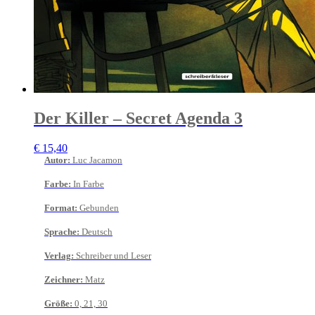
Der Killer – Secret Agenda 3
€
15,40
Autor
:
Luc Jacamon
Farbe
:
In Farbe
Format
:
Gebunden
Sprache
:
Deutsch
Verlag
:
Schreiber und Leser
Zeichner
:
Matz
Größe
:
0, 21, 30