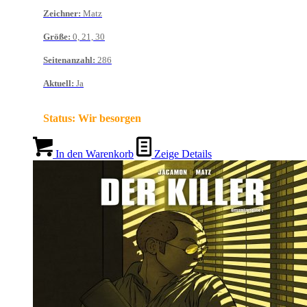
Zeichner
:
Matz
Größe
:
0, 21, 30
Seitenanzahl
:
286
Aktuell
:
Ja
Status:
Wir besorgen
In den Warenkorb
Zeige Details