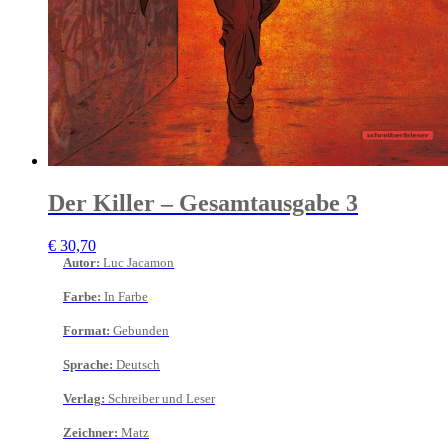
Der Killer – Gesamtausgabe 3
€
30,70
Autor
:
Luc Jacamon
Farbe
:
In Farbe
Format
:
Gebunden
Sprache
:
Deutsch
Verlag
:
Schreiber und Leser
Zeichner
:
Matz