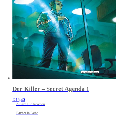
Der Killer – Secret Agenda 1
€
15,40
Autor
:
Luc Jacamon
Farbe
:
In Farbe