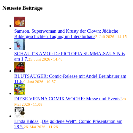
Neueste Beiträge
Samson, Superwoman und Krusty der Clown: Jüdische
Bildergeschichten-Tagung im Literaturhaus
2. Juli 2026 - 14:15
SCHAUT´S AMOI: De PICTOPIA SUMMA-SAUS´N is
am 1.7.
25. Juni 2026 - 14:48
BLUTSAUGER: Comic-Release mit André Breinbauer am
11.6.
9. Juni 2026 - 10:57
DIESE VIENNA COMIX WOCHE: Messe und Events!
28.
Mai 2026 - 11:08
Linda Bildas „Die goldene Welt“: Comic-Präsentation am
28.5.
26. Mai 2026 - 11:26