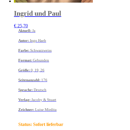
Ingrid und Paul
€
25,70
Aktuell
:
Ja
Autor
:
Ingo Haeb
Farbe
:
Schwarzweiss
Format
:
Gebunden
Größe
:
0, 19, 26
Seitenanzahl
:
176
Sprache
:
Deutsch
Verlag
:
Jacoby & Stuart
Zeichner
:
Luise Mirdita
Status:
Sofort lieferbar