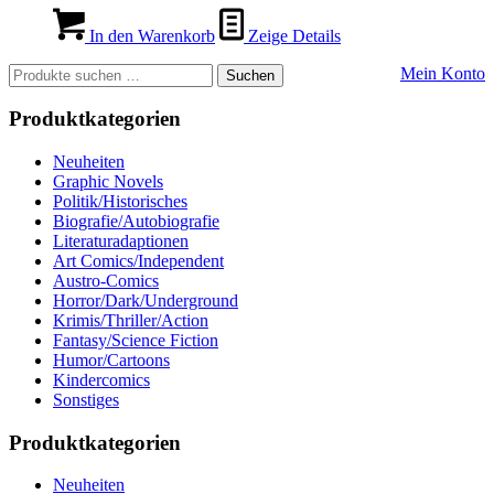
In den Warenkorb
Zeige Details
Suchen
Mein Konto
Suchen
nach:
Produktkategorien
Neuheiten
Graphic Novels
Politik/Historisches
Biografie/Autobiografie
Literaturadaptionen
Art Comics/Independent
Austro-Comics
Horror/Dark/Underground
Krimis/Thriller/Action
Fantasy/Science Fiction
Humor/Cartoons
Kindercomics
Sonstiges
Produktkategorien
Neuheiten