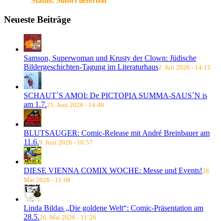
Status:
Sofort lieferbar
Neueste Beiträge
Samson, Superwoman und Krusty der Clown: Jüdische
Bildergeschichten-Tagung im Literaturhaus
2. Juli 2026 - 14:15
SCHAUT´S AMOI: De PICTOPIA SUMMA-SAUS´N is
am 1.7.
25. Juni 2026 - 14:48
BLUTSAUGER: Comic-Release mit André Breinbauer am
11.6.
9. Juni 2026 - 10:57
DIESE VIENNA COMIX WOCHE: Messe und Events!
28.
Mai 2026 - 11:08
Linda Bildas „Die goldene Welt“: Comic-Präsentation am
28.5.
26. Mai 2026 - 11:26