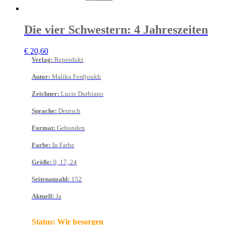
Die vier Schwestern: 4 Jahreszeiten
€
20,60
Verlag
:
Reprodukt
Autor
:
Malika Ferdjoukh
Zeichner
:
Lucie Durbiano
Sprache
:
Deutsch
Format
:
Gebunden
Farbe
:
In Farbe
Größe
:
0, 17, 24
Seitenanzahl
:
152
Aktuell
:
Ja
Status:
Wir besorgen