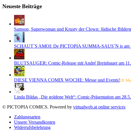
Neueste Beiträge
Samson, Superwoman und Krusty der Clown: Jüdische Bilderge
SCHAUT´S AMOI: De PICTOPIA SUMMA-SAUS´N is am 1
BLUTSAUGER: Comic-Release mit André Breinbauer am 11.
DIESE VIENNA COMIX WOCHE: Messe und Events!
28. Ma
Linda Bildas „Die goldene Welt“: Comic-Präsentation am 28.5.
© PICTOPIA COMICS. Powered by
virtualweb.at online services
Zahlungsarten
Unsere Versandkosten
Widerrufsbelehrung