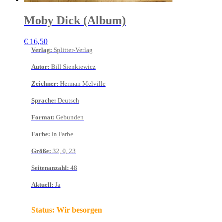
Moby Dick (Album)
€
16,50
Verlag
:
Splitter-Verlag
Autor
:
Bill Sienkiewicz
Zeichner
:
Herman Melville
Sprache
:
Deutsch
Format
:
Gebunden
Farbe
:
In Farbe
Größe
:
32, 0, 23
Seitenanzahl
:
48
Aktuell
:
Ja
Status:
Wir besorgen