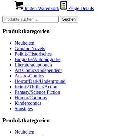
In den Warenkorb
Zeige Details
Suchen
Suchen
nach:
Produktkategorien
Neuheiten
Graphic Novels
Politik/Historisches
Biografie/Autobiografie
Literaturadaptionen
Art Comics/Independent
Austro-Comics
Horror/Dark/Underground
Krimis/Thriller/Action
Fantasy/Science Fiction
Humor/Cartoons
Kindercomics
Sonstiges
Produktkategorien
Neuheiten