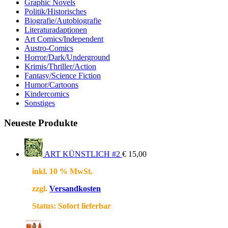
Graphic Novels
Politik/Historisches
Biografie/Autobiografie
Literaturadaptionen
Art Comics/Independent
Austro-Comics
Horror/Dark/Underground
Krimis/Thriller/Action
Fantasy/Science Fiction
Humor/Cartoons
Kindercomics
Sonstiges
Neueste Produkte
ART KÜNSTLICH #2
€
15,00
inkl. 10 % MwSt.
zzgl.
Versandkosten
Status:
Sofort lieferbar