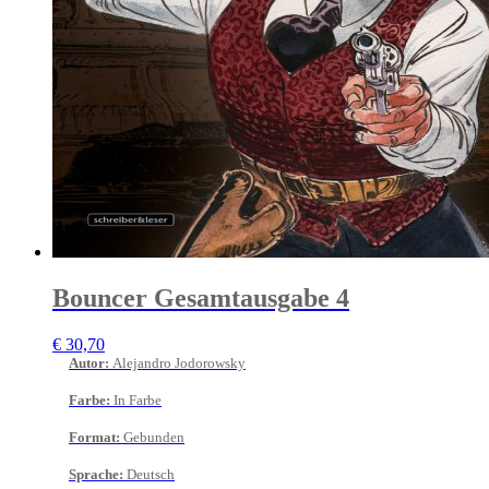
Bouncer Gesamtausgabe 4
€
30,70
Autor
:
Alejandro Jodorowsky
Farbe
:
In Farbe
Format
:
Gebunden
Sprache
:
Deutsch