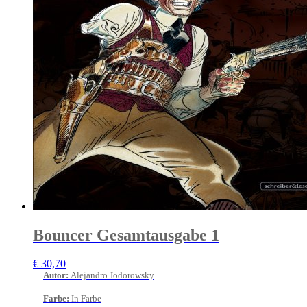
Bouncer Gesamtausgabe 1
€
30,70
Autor
:
Alejandro Jodorowsky
Farbe
:
In Farbe