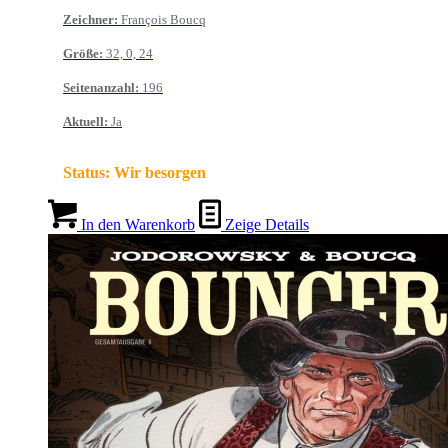
Zeichner
:
François Boucq
Größe
:
32, 0, 24
Seitenanzahl
:
196
Aktuell
:
Ja
Status:
Wir besorgen
In den Warenkorb
Zeige Details