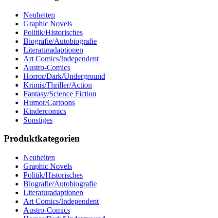
Neuheiten
Graphic Novels
Politik/Historisches
Biografie/Autobiografie
Literaturadaptionen
Art Comics/Independent
Austro-Comics
Horror/Dark/Underground
Krimis/Thriller/Action
Fantasy/Science Fiction
Humor/Cartoons
Kindercomics
Sonstiges
Produktkategorien
Neuheiten
Graphic Novels
Politik/Historisches
Biografie/Autobiografie
Literaturadaptionen
Art Comics/Independent
Austro-Comics