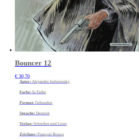
Bouncer 12
€
30,70
Autor
:
Alejandro Jodorowsky
Farbe
:
In Farbe
Format
:
Gebunden
Sprache
:
Deutsch
Verlag
:
Schreiber und Leser
Zeichner
:
François Boucq