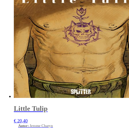
Little Tulip
€
20,40
Autor
:
Jerome Charyn