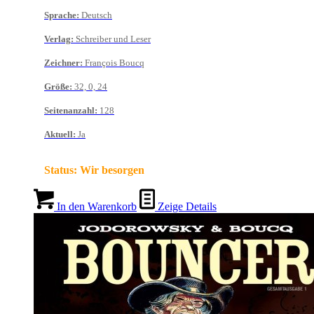
Sprache
:
Deutsch
Verlag
:
Schreiber und Leser
Zeichner
:
François Boucq
Größe
:
32, 0, 24
Seitenanzahl
:
128
Aktuell
:
Ja
Status:
Wir besorgen
In den Warenkorb
Zeige Details