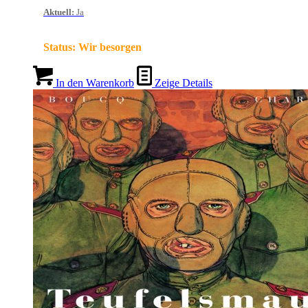
Aktuell
:
Ja
Status:
Wir besorgen
In den Warenkorb
Zeige Details