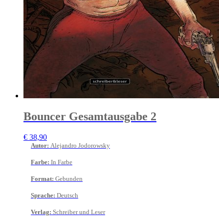
Bouncer Gesamtausgabe 2
€
38,90
Autor
:
Alejandro Jodorowsky
Farbe
:
In Farbe
Format
:
Gebunden
Sprache
:
Deutsch
Verlag
:
Schreiber und Leser