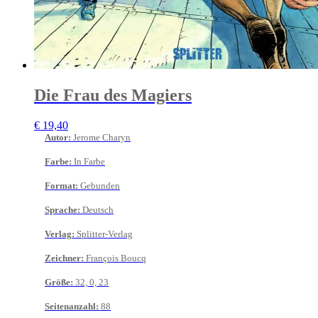
Die Frau des Magiers
€
19,40
Autor
:
Jerome Charyn
Farbe
:
In Farbe
Format
:
Gebunden
Sprache
:
Deutsch
Verlag
:
Splitter-Verlag
Zeichner
:
François Boucq
Größe
:
32, 0, 23
Seitenanzahl
:
88