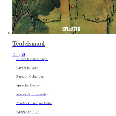
Teufelsmaul
€
25,50
Autor
:
Jerome Charyn
Farbe
:
In Farbe
Format
:
Gebunden
Sprache
:
Deutsch
Verlag
:
Splitter-Verlag
Zeichner
:
François Boucq
Größe
:
32, 0, 23