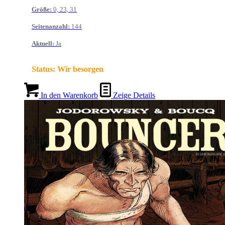
Größe
:
0, 23, 31
Seitenanzahl
:
144
Aktuell
:
Ja
Status:
Wir besorgen
In den Warenkorb
Zeige Details