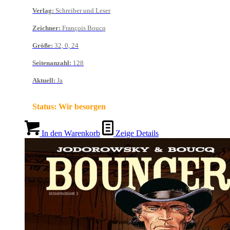
Verlag
:
Schreiber und Leser
Zeichner
:
François Boucq
Größe
:
32, 0, 24
Seitenanzahl
:
128
Aktuell
:
Ja
Status:
Wir besorgen
In den Warenkorb
Zeige Details