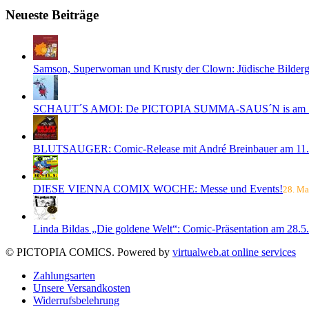
Neueste Beiträge
Samson, Superwoman und Krusty der Clown: Jüdische Bilderge
SCHAUT´S AMOI: De PICTOPIA SUMMA-SAUS´N is am 1
BLUTSAUGER: Comic-Release mit André Breinbauer am 11.
DIESE VIENNA COMIX WOCHE: Messe und Events!
28. Ma
Linda Bildas „Die goldene Welt“: Comic-Präsentation am 28.5.
© PICTOPIA COMICS. Powered by
virtualweb.at online services
Zahlungsarten
Unsere Versandkosten
Widerrufsbelehrung