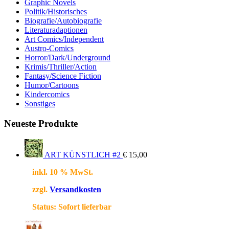
Graphic Novels
Politik/Historisches
Biografie/Autobiografie
Literaturadaptionen
Art Comics/Independent
Austro-Comics
Horror/Dark/Underground
Krimis/Thriller/Action
Fantasy/Science Fiction
Humor/Cartoons
Kindercomics
Sonstiges
Neueste Produkte
ART KÜNSTLICH #2
€
15,00
inkl. 10 % MwSt.
zzgl.
Versandkosten
Status:
Sofort lieferbar