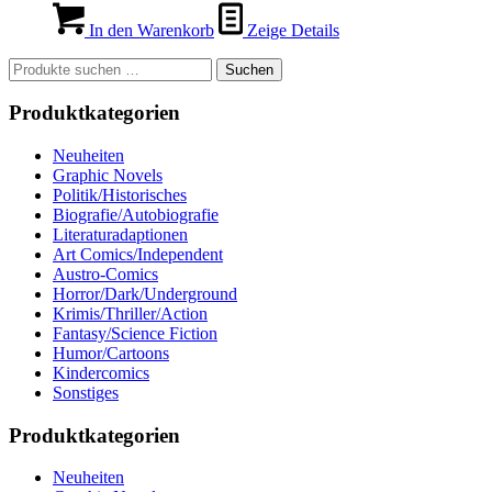
In den Warenkorb
Zeige Details
Suchen
Suchen
nach:
Produktkategorien
Neuheiten
Graphic Novels
Politik/Historisches
Biografie/Autobiografie
Literaturadaptionen
Art Comics/Independent
Austro-Comics
Horror/Dark/Underground
Krimis/Thriller/Action
Fantasy/Science Fiction
Humor/Cartoons
Kindercomics
Sonstiges
Produktkategorien
Neuheiten