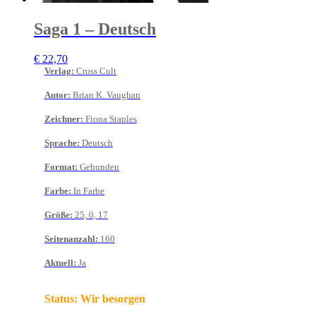
Saga 1 – Deutsch
€
22,70
Verlag
:
Cross Cult
Autor
:
Brian K. Vaughan
Zeichner
:
Fiona Staples
Sprache
:
Deutsch
Format
:
Gebunden
Farbe
:
In Farbe
Größe
:
25, 0, 17
Seitenanzahl
:
160
Aktuell
:
Ja
Status:
Wir besorgen