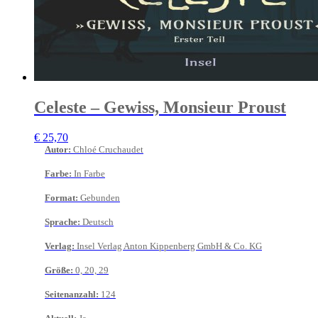
Celeste – Gewiss, Monsieur Proust
€
25,70
Autor
:
Chloé Cruchaudet
Farbe
:
In Farbe
Format
:
Gebunden
Sprache
:
Deutsch
Verlag
:
Insel Verlag Anton Kippenberg GmbH & Co. KG
Größe
:
0, 20, 29
Seitenanzahl
:
124