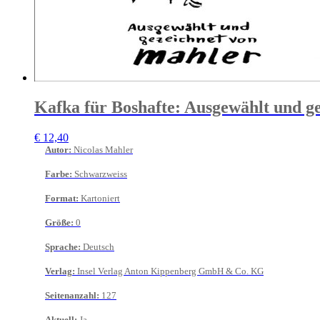
Kafka für Boshafte: Ausgewählt und g
€
12,40
Autor
:
Nicolas Mahler
Farbe
:
Schwarzweiss
Format
:
Kartoniert
Größe
:
0
Sprache
:
Deutsch
Verlag
:
Insel Verlag Anton Kippenberg GmbH & Co. KG
Seitenanzahl
:
127
Aktuell
:
Ja