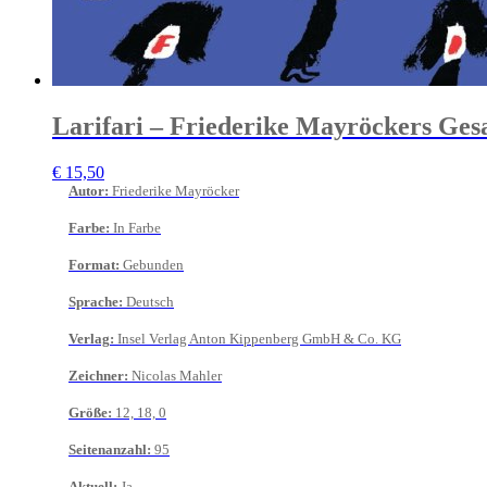
Larifari – Friederike Mayröckers Ges
€
15,50
Autor
:
Friederike Mayröcker
Farbe
:
In Farbe
Format
:
Gebunden
Sprache
:
Deutsch
Verlag
:
Insel Verlag Anton Kippenberg GmbH & Co. KG
Zeichner
:
Nicolas Mahler
Größe
:
12, 18, 0
Seitenanzahl
:
95
Aktuell
:
Ja