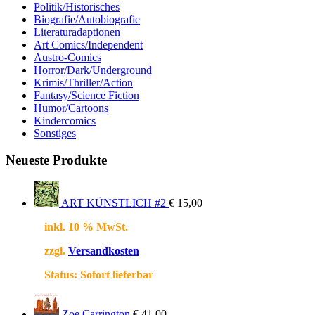
Politik/Historisches
Biografie/Autobiografie
Literaturadaptionen
Art Comics/Independent
Austro-Comics
Horror/Dark/Underground
Krimis/Thriller/Action
Fantasy/Science Fiction
Humor/Cartoons
Kindercomics
Sonstiges
Neueste Produkte
ART KÜNSTLICH #2
€
15,00
inkl. 10 % MwSt.
zzgl.
Versandkosten
Status:
Sofort lieferbar
Zoe Carrington
€
41,00