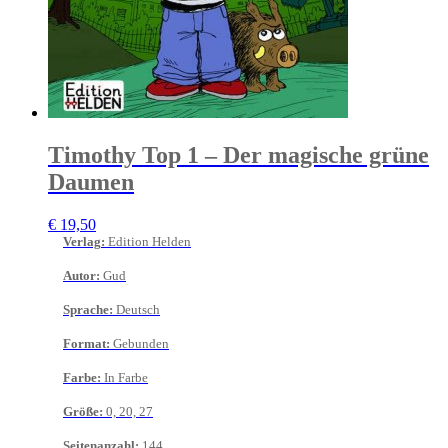
Timothy Top 1 – Der magische grüne
Daumen
€
19,50
Verlag
:
Edition Helden
Autor
:
Gud
Sprache
:
Deutsch
Format
:
Gebunden
Farbe
:
In Farbe
Größe
:
0, 20, 27
Seitenanzahl
:
144