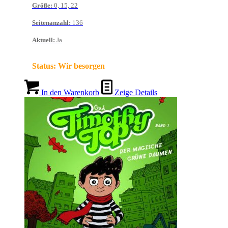
Größe
:
0, 15, 22
Seitenanzahl
:
136
Aktuell
:
Ja
Status:
Wir besorgen
In den Warenkorb
Zeige Details