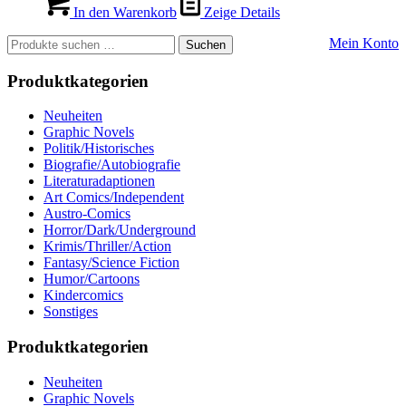
In den Warenkorb
Zeige Details
Suchen
Mein Konto
Suchen
nach:
Produktkategorien
Neuheiten
Graphic Novels
Politik/Historisches
Biografie/Autobiografie
Literaturadaptionen
Art Comics/Independent
Austro-Comics
Horror/Dark/Underground
Krimis/Thriller/Action
Fantasy/Science Fiction
Humor/Cartoons
Kindercomics
Sonstiges
Produktkategorien
Neuheiten
Graphic Novels