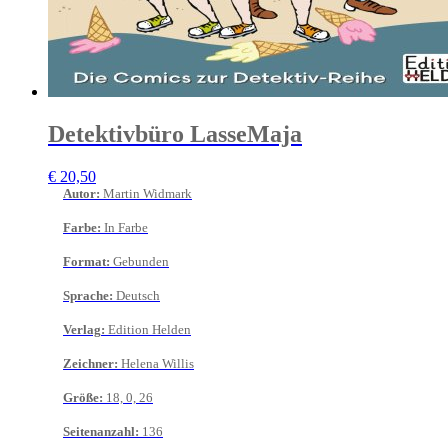
Detektivbüro LasseMaja
€
20,50
Autor
:
Martin Widmark
Farbe
:
In Farbe
Format
:
Gebunden
Sprache
:
Deutsch
Verlag
:
Edition Helden
Zeichner
:
Helena Willis
Größe
:
18, 0, 26
Seitenanzahl
:
136