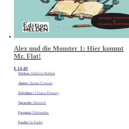
Alex und die Monster 1: Hier kommt
Mr. Flat!
€
14,40
Verlag
:
Edition Helden
Autor
:
Jaume Copons
Zeichner
:
Liliana Fortuny
Sprache
:
Deutsch
Format
:
Gebunden
Farbe
:
In Farbe