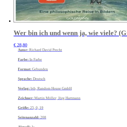
Wer bin ich und wenn ja, wie viele? (
€
28,80
Autor
:
Richard David Precht
Farbe
:
In Farbe
Format
:
Gebunden
Sprache
:
Deutsch
Verlag
:
btb, Random House GmbH
Zeichner
:
Martin Möller; Jörg Hartmann
Größe
:
25, 0, 19
Seitenanzahl
:
208
Aktuell
:
Ja