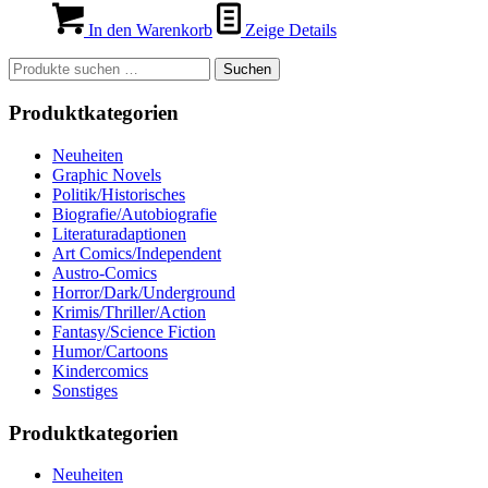
In den Warenkorb
Zeige Details
Suchen
Suchen
nach:
Produktkategorien
Neuheiten
Graphic Novels
Politik/Historisches
Biografie/Autobiografie
Literaturadaptionen
Art Comics/Independent
Austro-Comics
Horror/Dark/Underground
Krimis/Thriller/Action
Fantasy/Science Fiction
Humor/Cartoons
Kindercomics
Sonstiges
Produktkategorien
Neuheiten