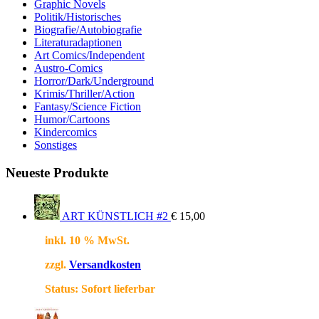
Graphic Novels
Politik/Historisches
Biografie/Autobiografie
Literaturadaptionen
Art Comics/Independent
Austro-Comics
Horror/Dark/Underground
Krimis/Thriller/Action
Fantasy/Science Fiction
Humor/Cartoons
Kindercomics
Sonstiges
Neueste Produkte
ART KÜNSTLICH #2
€
15,00
inkl. 10 % MwSt.
zzgl.
Versandkosten
Status:
Sofort lieferbar