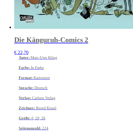
Die Känguruh-Comics 2
€
22,70
Autor
:
Marc-Uwe Kling
Farbe
:
In Farbe
Format
:
Kartoniert
Sprache
:
Deutsch
Verlag
:
Carlsen Verlag
Zeichner
:
Bernd Kissel
Größe
:
0, 20, 26
Seitenanzahl
:
224