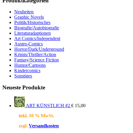
Produktkategorien
Neuheiten
Graphic Novels
Politik/Historisches
Biografie/Autobiografie
Literaturadaptionen
Art Comics/Independent
Austro-Comics
Horror/Dark/Underground
Krimis/Thriller/Action
Fantasy/Science Fiction
Humor/Cartoons
Kindercomics
Sonstiges
Neueste Produkte
ART KÜNSTLICH #2
€
15,00
inkl. 10 % MwSt.
zzgl.
Versandkosten