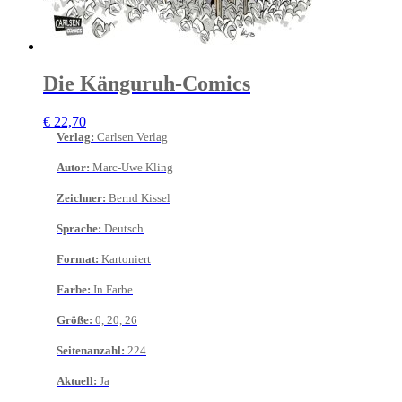
Die Känguruh-Comics
€
22,70
Verlag
:
Carlsen Verlag
Autor
:
Marc-Uwe Kling
Zeichner
:
Bernd Kissel
Sprache
:
Deutsch
Format
:
Kartoniert
Farbe
:
In Farbe
Größe
:
0, 20, 26
Seitenanzahl
:
224
Aktuell
:
Ja