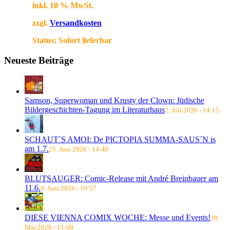
inkl. 10 % MwSt.
zzgl.
Versandkosten
Status:
Sofort lieferbar
Neueste Beiträge
Samson, Superwoman und Krusty der Clown: Jüdische
Bildergeschichten-Tagung im Literaturhaus
2. Juli 2026 - 14:15
SCHAUT´S AMOI: De PICTOPIA SUMMA-SAUS´N is
am 1.7.
25. Juni 2026 - 14:48
BLUTSAUGER: Comic-Release mit André Breinbauer am
11.6.
9. Juni 2026 - 10:57
DIESE VIENNA COMIX WOCHE: Messe und Events!
28.
Mai 2026 - 11:08