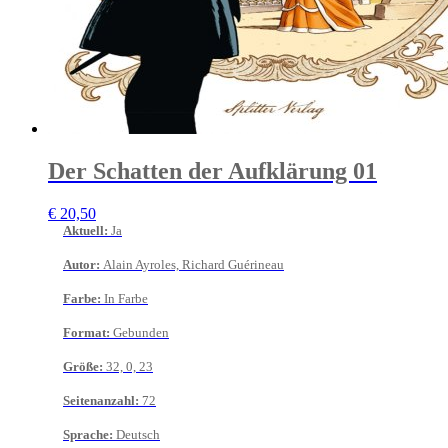
Der Schatten der Aufklärung 01
€
20,50
Aktuell
:
Ja
Autor
:
Alain Ayroles, Richard Guérineau
Farbe
:
In Farbe
Format
:
Gebunden
Größe
:
32, 0, 23
Seitenanzahl
:
72
Sprache
:
Deutsch