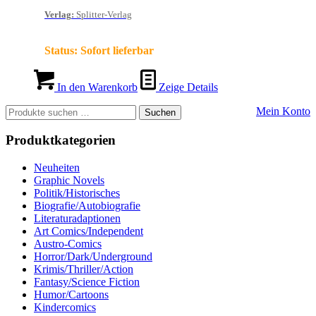
Verlag
:
Splitter-Verlag
Status:
Sofort lieferbar
In den Warenkorb
Zeige Details
Suchen
Mein Konto
Suchen
nach:
Produktkategorien
Neuheiten
Graphic Novels
Politik/Historisches
Biografie/Autobiografie
Literaturadaptionen
Art Comics/Independent
Austro-Comics
Horror/Dark/Underground
Krimis/Thriller/Action
Fantasy/Science Fiction
Humor/Cartoons
Kindercomics